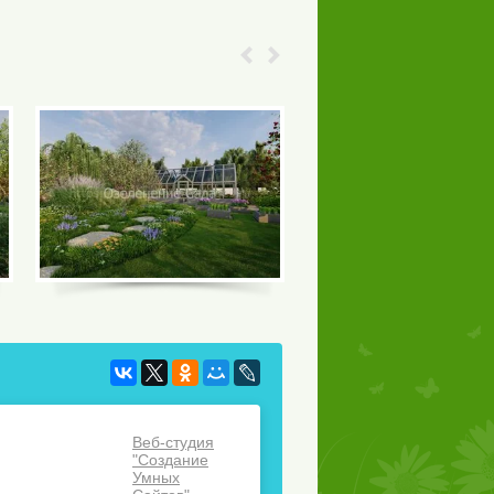
Веб-студия
"Создание
Умных