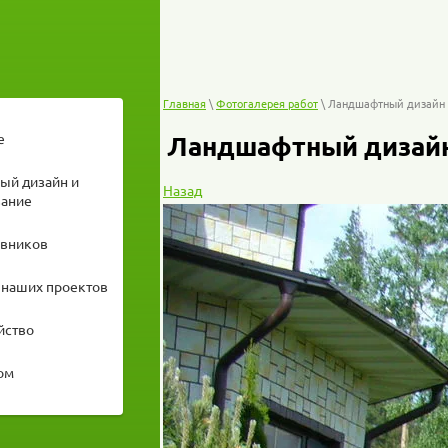
Главная
\
Фотогалерея работ
\ Ландшафтный дизайн 
е
Ландшафтный дизайн
ый дизайн и
Назад
вание
овников
 наших проектов
йство
ом